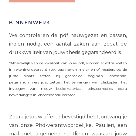
BINNENWERK
We controleren de pdf nauwgezet en passen,
indien nodig, een aantal zaken aan, zodat de
drukkwaliteit van jouw thesis gegarandeerd is.
*Afhankelijk van de kwaliteit van jouw pdf, worden er extra kosten
in rekening gebracht (bv. paginanummers- en of headers op de
juiste plaats zetten bij gedraaide pagina’s, ‘dansende’
paginanummers juist zetten, het vervangen van bladzijden, het
invoegen van nieuw beeldmateriaal, tekstcorrecties, extra
bewerkingen in Photoshop/illustrator…).
Zodra je jouw offerte bevestigd hebt, ontvang je
van onze Phd-verantwoordelijke, Paulien, een
mail met algemene richtlijnen waaraan jouw